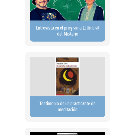
Entrevista en el programa El Umbral
del Misterio
Testimonio de un practicante de
meditación